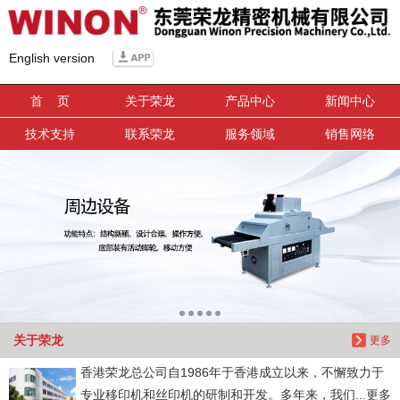
信息搜索
English version
搜索
首 页
关于荣龙
产品中心
新闻中心
技术支持
联系荣龙
服务领域
销售网络
关于荣龙
更多
香港荣龙总公司自1986年于香港成立以来，不懈致力于
专业移印机和丝印机的研制和开发。多年来，我们...更多