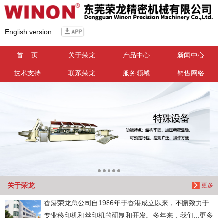
信息搜索
English version
搜索
首 页
关于荣龙
产品中心
新闻中心
技术支持
联系荣龙
服务领域
销售网络
关于荣龙
更多
香港荣龙总公司自1986年于香港成立以来，不懈致力于
专业移印机和丝印机的研制和开发。多年来，我们...更多