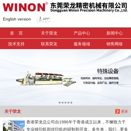
信息搜索
English version
搜索
首 页
关于荣龙
产品中心
新闻中心
技术支持
联系荣龙
服务领域
销售网络
关于荣龙
更多
香港荣龙总公司自1986年于香港成立以来，不懈致力于
专业移印机和丝印机的研制和开发。多年来，我们...更多