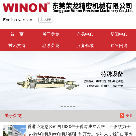
信息搜索
English version
搜索
首 页
关于荣龙
产品中心
新闻中心
技术支持
联系荣龙
服务领域
销售网络
关于荣龙
更多
香港荣龙总公司自1986年于香港成立以来，不懈致力于
专业移印机和丝印机的研制和开发。多年来，我们...更多