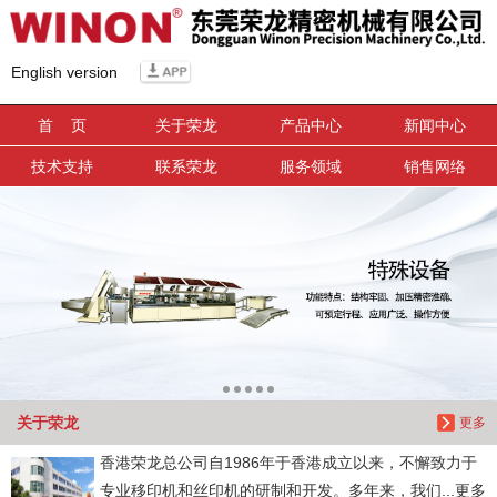
信息搜索
English version
搜索
首 页
关于荣龙
产品中心
新闻中心
技术支持
联系荣龙
服务领域
销售网络
关于荣龙
更多
香港荣龙总公司自1986年于香港成立以来，不懈致力于
专业移印机和丝印机的研制和开发。多年来，我们...更多