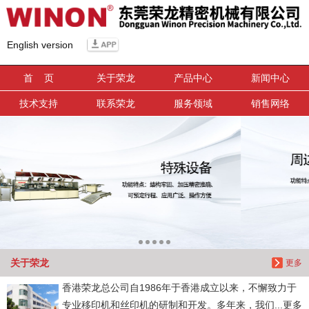
信息搜索
English version
搜索
首 页
关于荣龙
产品中心
新闻中心
技术支持
联系荣龙
服务领域
销售网络
关于荣龙
更多
香港荣龙总公司自1986年于香港成立以来，不懈致力于
专业移印机和丝印机的研制和开发。多年来，我们...更多