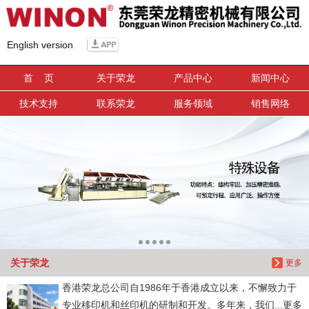
信息搜索
English version
搜索
首 页
关于荣龙
产品中心
新闻中心
技术支持
联系荣龙
服务领域
销售网络
关于荣龙
更多
香港荣龙总公司自1986年于香港成立以来，不懈致力于
专业移印机和丝印机的研制和开发。多年来，我们...更多