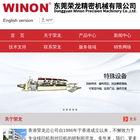
信息搜索
English version
搜索
首 页
关于荣龙
产品中心
新闻中心
技术支持
联系荣龙
服务领域
销售网络
关于荣龙
更多
香港荣龙总公司自1986年于香港成立以来，不懈致力于
专业移印机和丝印机的研制和开发。多年来，我们...更多