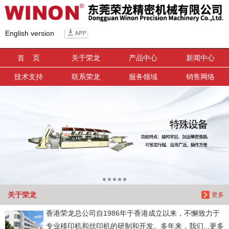
信息搜索
English version
搜索
首 页
关于荣龙
产品中心
新闻中心
技术支持
联系荣龙
服务领域
销售网络
关于荣龙
更多
香港荣龙总公司自1986年于香港成立以来，不懈致力于
专业移印机和丝印机的研制和开发。多年来，我们...更多