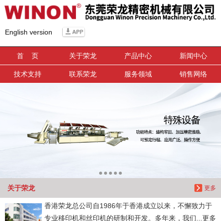
信息搜索
English version
搜索
首 页
关于荣龙
产品中心
新闻中心
技术支持
联系荣龙
服务领域
销售网络
关于荣龙
更多
香港荣龙总公司自1986年于香港成立以来，不懈致力于
专业移印机和丝印机的研制和开发。多年来，我们...更多