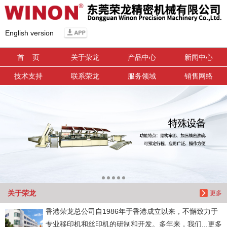
信息搜索
English version
搜索
首 页
关于荣龙
产品中心
新闻中心
技术支持
联系荣龙
服务领域
销售网络
关于荣龙
更多
香港荣龙总公司自1986年于香港成立以来，不懈致力于
专业移印机和丝印机的研制和开发。多年来，我们...更多