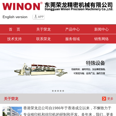
信息搜索
English version
搜索
首 页
关于荣龙
产品中心
新闻中心
技术支持
联系荣龙
服务领域
销售网络
关于荣龙
更多
香港荣龙总公司自1986年于香港成立以来，不懈致力于
专业移印机和丝印机的研制和开发。多年来，我们...更多