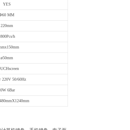
YES
Φ60 MM
220mm
1800Pcs/h
mmx150mm
ø50mm
UCHscreen
r 220V 50/60Hz
20W 6Bar
480mmX1240mm