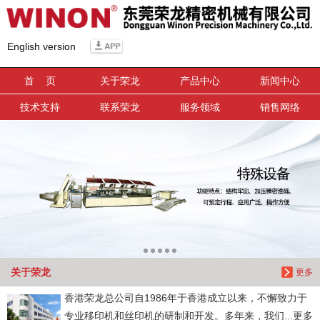
信息搜索
English version
搜索
首 页
关于荣龙
产品中心
新闻中心
技术支持
联系荣龙
服务领域
销售网络
关于荣龙
更多
香港荣龙总公司自1986年于香港成立以来，不懈致力于
专业移印机和丝印机的研制和开发。多年来，我们...更多