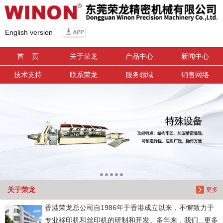
信息搜索
English version
搜索
首 页
关于荣龙
产品中心
新闻中心
技术支持
联系荣龙
服务领域
销售网络
关于荣龙
更多
香港荣龙总公司自1986年于香港成立以来，不懈致力于
专业移印机和丝印机的研制和开发。多年来，我们...更多