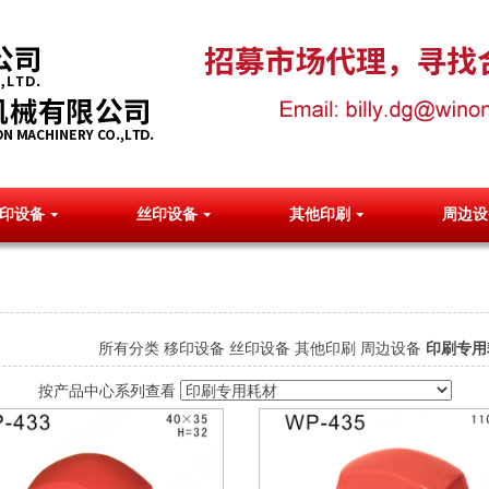
印设备
丝印设备
其他印刷
周边设
所有分类
移印设备
丝印设备
其他印刷
周边设备
印刷专用
按产品中心系列查看