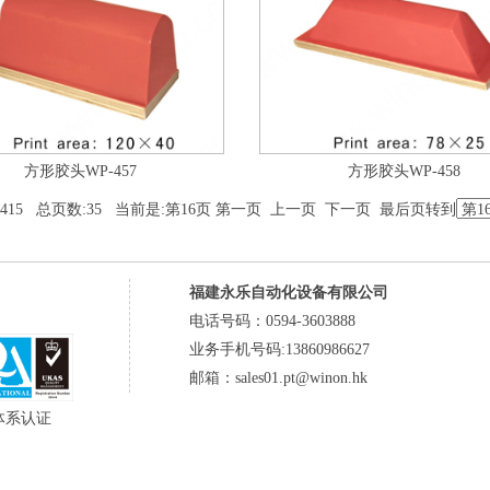
方形胶头WP-457
方形胶头WP-458
415 总页数:35 当前是:第16页
第一页
上一页
下一页
最后页
转到
福建永乐自动化设备有限公司
电话号码：0594-3603888
业务手机号码:13860986627
邮箱：sales01.pt@winon.hk
体系认证