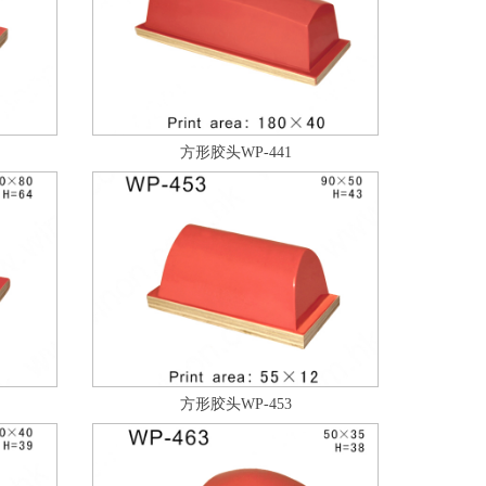
方形胶头WP-441
方形胶头WP-453