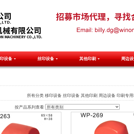
印设备
丝印设备
其他印刷
周边设
所有分类
移印设备
丝印设备
其他印刷
周边设备
印刷专用
按产品系列查看