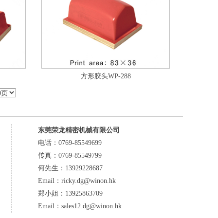
方形胶头WP-288
东莞荣龙精密机械有限公司
电话：0769-85549699
传真：0769-85549799
何先生：13929228687
Email：ricky.dg@winon.hk
郑小姐：13925863709
Email：sales12.dg@winon.hk