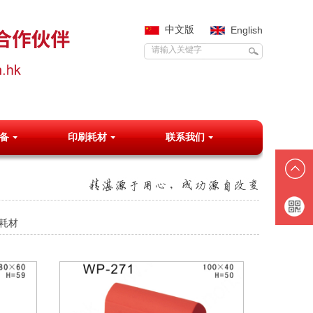
中文版
English
备
印刷耗材
联系我们
耗材
抖音号