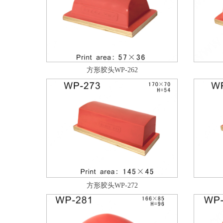
方形胶头WP-262
方形胶头WP-272