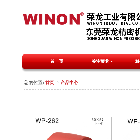
首 页
关注荣龙
移
您的位置:
->
首页
产品中心