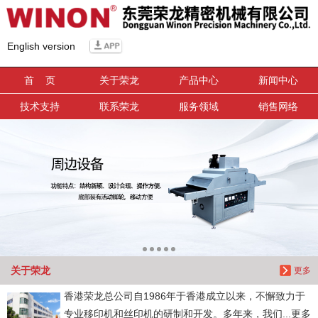
信息搜索
English version
搜索
首 页
关于荣龙
产品中心
新闻中心
技术支持
联系荣龙
服务领域
销售网络
关于荣龙
更多
香港荣龙总公司自1986年于香港成立以来，不懈致力于
专业移印机和丝印机的研制和开发。多年来，我们...更多